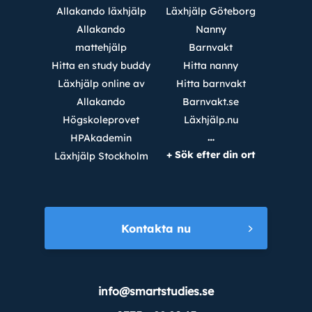
Allakando läxhjälp
Läxhjälp Göteborg
Allakando
Nanny
mattehjälp
Barnvakt
Hitta en study buddy
Hitta nanny
Läxhjälp online av
Hitta barnvakt
Allakando
Barnvakt.se
Högskoleprovet
Läxhjälp.nu
…
HPAkademin
+ Sök efter din ort
Läxhjälp Stockholm
Kontakta nu
info@smartstudies.se