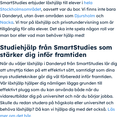
SmartStudies erbjuder läxhjälp till elever i
hela
Stockholmsområdet
, oavsett var du bor. Vi finns inte bara
i Danderyd, utan även områden som
Djursholm
och
Nacka
. Vi tror på läxhjälp och privatundervisning som är
tillgänglig för alla elever. Det ska inte spela någon roll var
man bor eller vad man behöver hjälp med!
Studiehjälp från SmartStudies som
stärker dig inför framtiden
När du väljer läxhjälp i Danderyd från SmartStudies lär dig
att utnyttja tiden på ett effektivt sätt, samtidigt som dina
nya studietekniker gör dig väl förberedd inför framtiden.
Vår läxhjälp hjälper dig nämligen lägga grunden till
effektivt plugg som du kan använda både när du
vidareutbildar dig på universitet och när du börjar jobba.
Skulle du redan studera på högskola eller universitet och
behöva läxhjälp? Då kan vi hjälpa dig med det också.
Läs
mer om det här
.