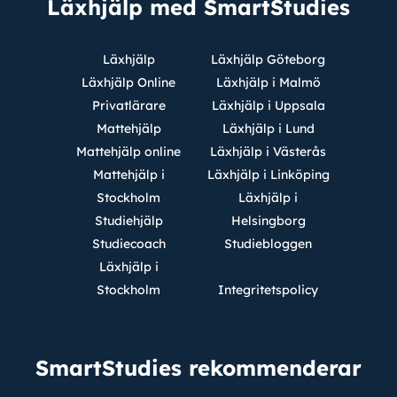
Läxhjälp med SmartStudies
Läxhjälp
Läxhjälp Göteborg
Läxhjälp Online
Läxhjälp i Malmö
Privatlärare
Läxhjälp i Uppsala
Mattehjälp
Läxhjälp i Lund
Mattehjälp online
Läxhjälp i Västerås
Mattehjälp i
Läxhjälp i Linköping
Stockholm
Läxhjälp i
Studiehjälp
Helsingborg
Studiecoach
Studiebloggen
Läxhjälp i
Stockholm
Integritetspolicy
SmartStudies rekommenderar