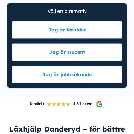
Välj ett alternativ
Jag är förälder
Jag är student
Jag är jobbsökande
Utmärkt
4.6 i betyg
Läxhjälp Danderyd – för bättre