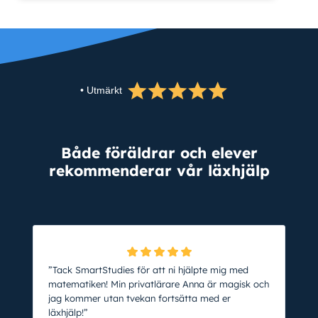
• Utmärkt
Både föräldrar och elever
rekommenderar vår läxhjälp
”Tack SmartStudies för att ni hjälpte mig med
matematiken! Min privatlärare Anna är magisk och
jag kommer utan tvekan fortsätta med er
läxhjälp!”