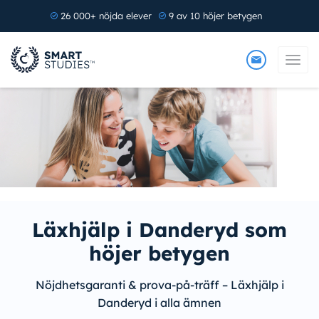
26 000+ nöjda elever
9 av 10 höjer betygen
Läxhjälp i Danderyd som
höjer betygen
Nöjdhetsgaranti & prova-på-träff – Läxhjälp i
Danderyd i alla ämnen