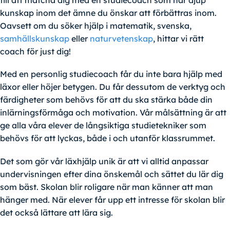
till att matcha dig med en studiecoach som har djup
kunskap inom det ämne du önskar att förbättras inom.
Oavsett om du söker hjälp i matematik, svenska,
samhällskunskap
eller
naturvetenskap
, hittar vi rätt
coach för just dig!
Med en personlig studiecoach får du inte bara hjälp med
läxor eller höjer betygen. Du får dessutom de verktyg och
färdigheter som behövs för att du ska stärka både din
inlärningsförmåga och motivation. Vår målsättning är att
ge alla våra elever de långsiktiga studietekniker som
behövs för att lyckas, både i och utanför klassrummet.
Det som gör vår läxhjälp unik är att vi alltid anpassar
undervisningen efter dina önskemål och sättet du lär dig
som bäst. Skolan blir roligare när man känner att man
hänger med. När elever får upp ett intresse för skolan blir
det också lättare att lära sig.