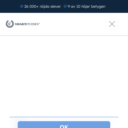
26 000+ nöjda elever
9 av 10 höjer betygen