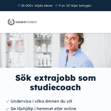
26 000+ nöjda elever
9 av 10 höjer betygen
Sök extrajobb som
studiecoach
Undervisa i vilka ämnen du vill
Ge läxhjälp i hemmet eller online