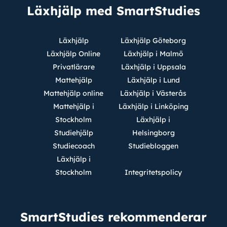
Läxhjälp med SmartStudies
Läxhjälp
Läxhjälp Göteborg
Läxhjälp Online
Läxhjälp i Malmö
Privatlärare
Läxhjälp i Uppsala
Mattehjälp
Läxhjälp i Lund
Mattehjälp online
Läxhjälp i Västerås
Mattehjälp i
Läxhjälp i Linköping
Stockholm
Läxhjälp i
Studiehjälp
Helsingborg
Studiecoach
Studiebloggen
Läxhjälp i
Stockholm
Integritetspolicy
SmartStudies rekommenderar