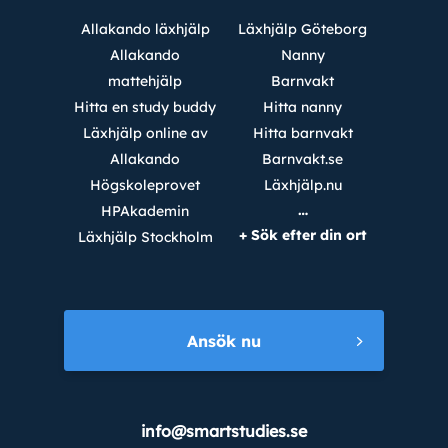
Allakando läxhjälp
Läxhjälp Göteborg
Allakando
Nanny
mattehjälp
Barnvakt
Hitta en study buddy
Hitta nanny
Läxhjälp online av
Hitta barnvakt
Allakando
Barnvakt.se
Högskoleprovet
Läxhjälp.nu
…
HPAkademin
+ Sök efter din ort
Läxhjälp Stockholm
Ansök nu
info@smartstudies.se