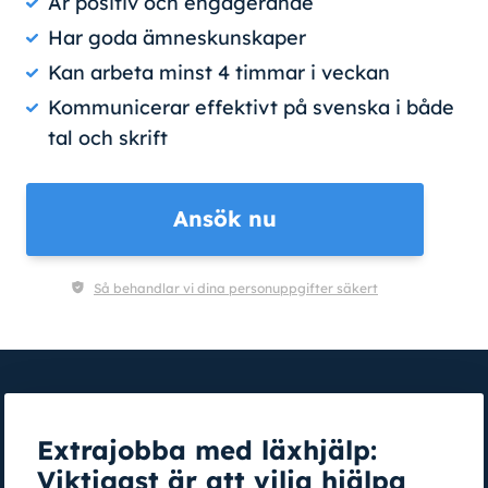
Är positiv och engagerande
Har goda ämneskunskaper
Kan arbeta minst 4 timmar i veckan
Kommunicerar effektivt på svenska i både
tal och skrift
Ansök nu
Så behandlar vi dina personuppgifter säkert
Extrajobba med läxhjälp:
Viktigast är att vilja hjälpa