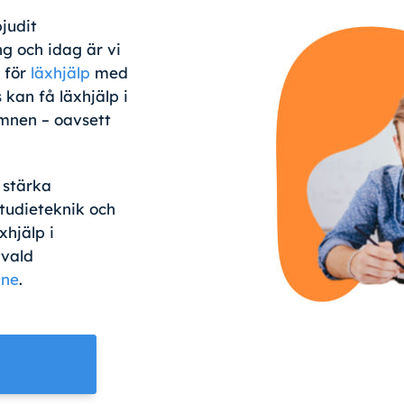
judit
ng och idag är vi
g för
läxhjälp
med
 kan få läxhjälp i
ämnen – oavsett
 stärka
udieteknik och
xhjälp i
tvald
ine
.