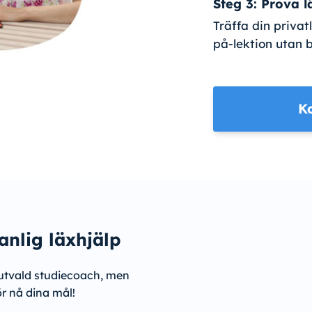
Steg 3: Prova l
Träffa din privat
på-lektion utan 
K
anlig läxhjälp
utvald studiecoach, men
ör nå dina mål!