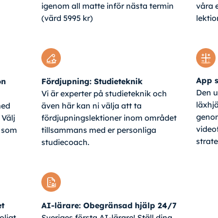
igenom all matte inför nästa termin
våra 
(värd 5995 kr)
lektio
App s
on
Fördjupning: Studieteknik
Den u
Vi är experter på studieteknik och
läxhjä
med
även här kan ni välja att ta
genom
 Välj
fördjupningslektioner inom området
video
a som
tillsammans med er personliga
strat
studiecoach.
et
AI-lärare: Obegränsad hjälp 24/7
oligt
Sveriges första AI-lärare! Ställ dina