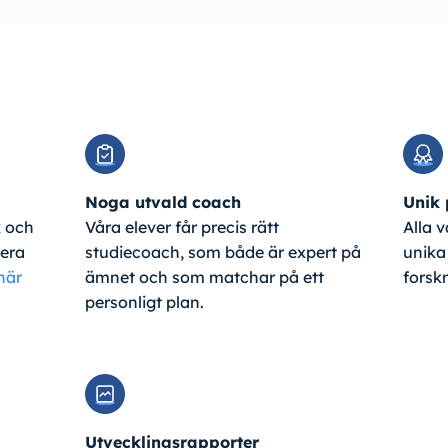
Noga utvald coach
Unik
k och
Våra elever får precis rätt
Alla v
tera
studiecoach, som både är expert på
unika
här
ämnet och som matchar på ett
forsk
personligt plan.
Utvecklingsrapporter