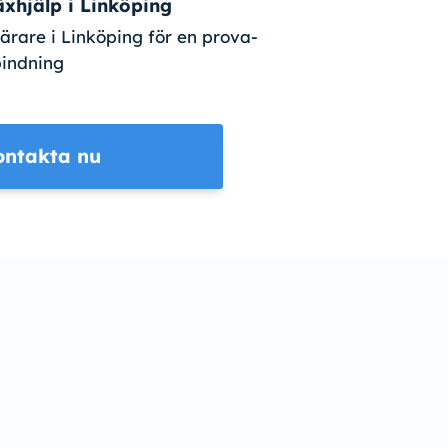
äxhjälp i Linköping
lärare i Linköping för en prova-
bindning
ontakta nu