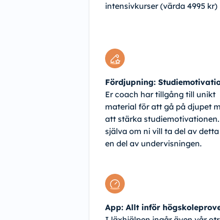
intensivkurser (värda 4995 kr)
Fördjupning: Studiemotivati
Er coach har tillgång till unikt
material för att gå på djupet 
att stärka studiemotivationen.
själva om ni vill ta del av dett
en del av undervisningen.
App: Allt inför högskoleprov
I läxhjälpen ingår även vår otr