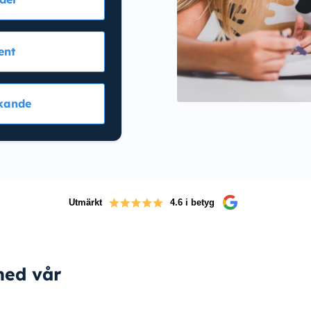
ent
kande
Utmärkt
4.6 i betyg
med vår