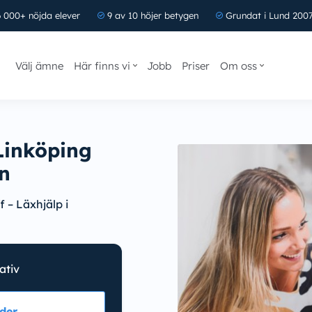
 000+ nöjda elever
9 av 10 höjer betygen
Grundat i Lund 200
Välj ämne
Här finns vi
Jobb
Priser
Om oss
Linköping
n
 – Läxhjälp i
nativ
der