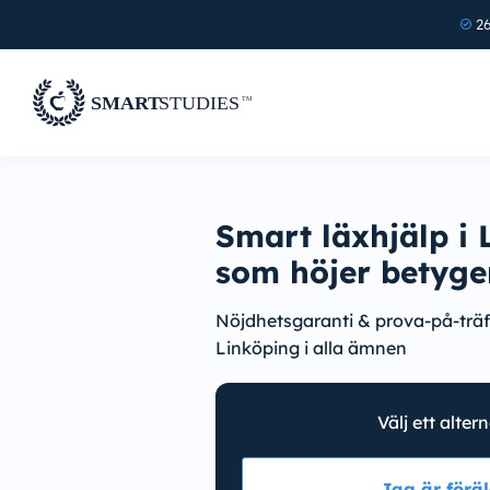
26
Smart läxhjälp i 
som höjer betyge
Nöjdhetsgaranti & prova-på-träff
Linköping i alla ämnen
Välj ett alter
Jag är föräl