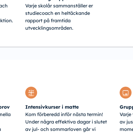
oach
Varje skolår sammanställer er
studiecoach en heltäckande
ktion.
rapport på framtida
utvecklingsområden.
 prov
Intensivkurser i matte
Grupp
nella
Kom förberedd inför nästa termin!
Varje
Under några effektiva dagar i slutet
av jus
a
av jul- och sommarloven går vi
mome