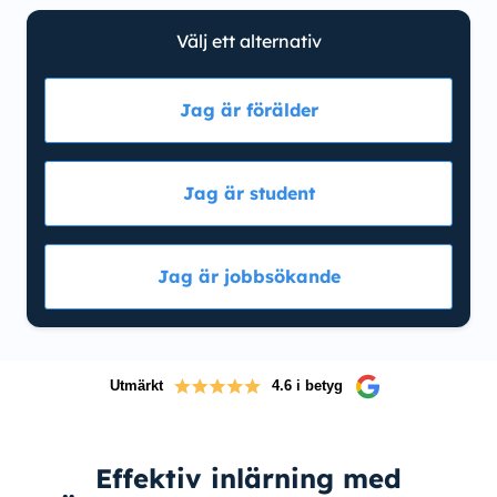
Välj ett alternativ
Jag är förälder
Jag är student
Jag är jobbsökande
Utmärkt
4.6 i betyg
Effektiv inlärning med