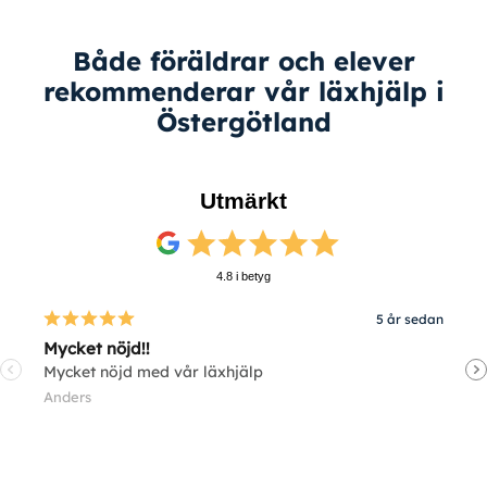
Både föräldrar och elever
rekommenderar vår läxhjälp i
Östergötland
Utmärkt
4.8 i betyg
5 år sedan
Mycket nöjd!!
V
Mycket nöjd med vår läxhjälp
V
Anders
E