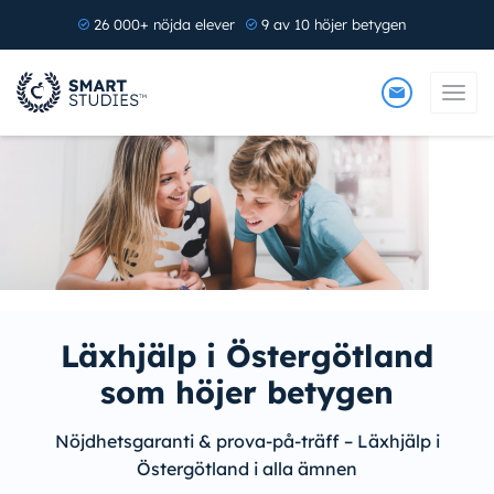
26 000+ nöjda elever
9 av 10 höjer betygen
Läxhjälp i Östergötland
som höjer betygen
Nöjdhetsgaranti & prova-på-träff – Läxhjälp i
Östergötland i alla ämnen