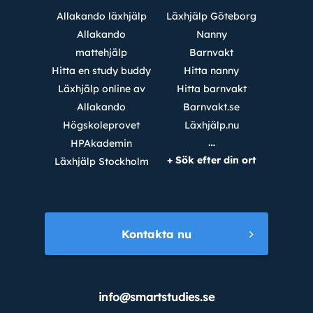
Allakando läxhjälp
Läxhjälp Göteborg
Allakando
Nanny
mattehjälp
Barnvakt
Hitta en study buddy
Hitta nanny
Läxhjälp online av
Hitta barnvakt
Allakando
Barnvakt.se
Högskoleprovet
Läxhjälp.nu
…
HPAkademin
+ Sök efter din ort
Läxhjälp Stockholm
Kontakta nu
info@smartstudies.se