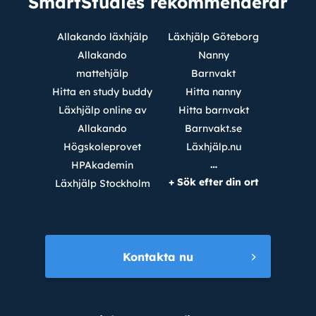
SmartStudies rekommenderar
Allakando läxhjälp
Läxhjälp Göteborg
Allakando
Nanny
mattehjälp
Barnvakt
Hitta en study buddy
Hitta nanny
Läxhjälp online av
Hitta barnvakt
Allakando
Barnvakt.se
Högskoleprovet
Läxhjälp.nu
…
HPAkademin
+ Sök efter din ort
Läxhjälp Stockholm
Kontakta nu