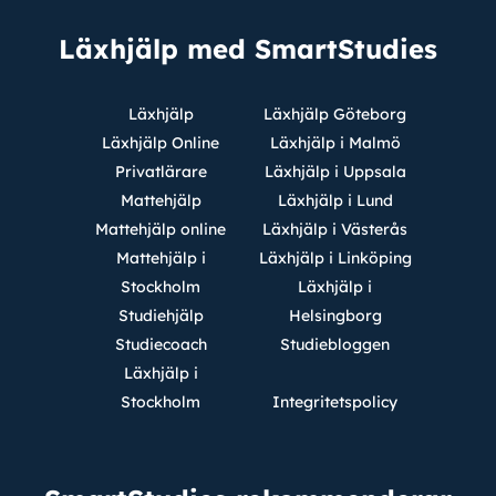
Läxhjälp med SmartStudies
Läxhjälp
Läxhjälp Göteborg
Läxhjälp Online
Läxhjälp i Malmö
Privatlärare
Läxhjälp i Uppsala
Mattehjälp
Läxhjälp i Lund
Mattehjälp online
Läxhjälp i Västerås
Mattehjälp i
Läxhjälp i Linköping
Stockholm
Läxhjälp i
Studiehjälp
Helsingborg
Studiecoach
Studiebloggen
Läxhjälp i
Stockholm
Integritetspolicy