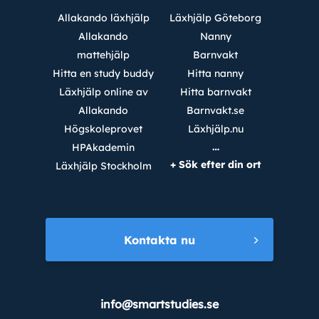
Allakando läxhjälp
Läxhjälp Göteborg
Allakando
Nanny
mattehjälp
Barnvakt
Hitta en study buddy
Hitta nanny
Läxhjälp online av
Hitta barnvakt
Allakando
Barnvakt.se
Högskoleprovet
Läxhjälp.nu
…
HPAkademin
+ Sök efter din ort
Läxhjälp Stockholm
Kontakta nu
info@smartstudies.se