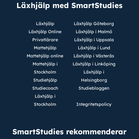
Läxhjälp med SmartStudies
Läxhjälp
Läxhjälp Göteborg
Läxhjälp Online
Läxhjälp i Malmö
Privatlärare
Läxhjälp i Uppsala
Mattehjälp
Läxhjälp i Lund
Mattehjälp online
Läxhjälp i Västerås
Mattehjälp i
Läxhjälp i Linköping
Stockholm
Läxhjälp i
Studiehjälp
Helsingborg
Studiecoach
Studiebloggen
Läxhjälp i
Stockholm
Integritetspolicy
SmartStudies rekommenderar