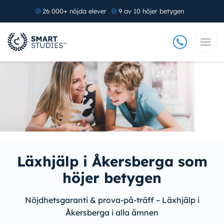
26 000+ nöjda elever
9 av 10 höjer betygen
Läxhjälp i Åkersberga som
höjer betygen
Nöjdhetsgaranti & prova-på-träff – Läxhjälp i
Åkersberga i alla ämnen