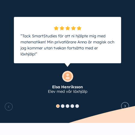
”Tack SmartStudies för att ni hjälpte mig med
matematiken! Min privatlärare Anna är magisk och
jag kommer utan tvekan fortsätta med er
läxhjälp!”
Elsa Henriksson
Elev med vår läxhjälp