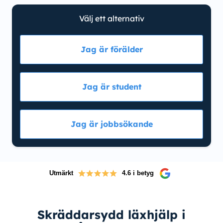
Välj ett alternativ
Jag är förälder
Jag är student
Jag är jobbsökande
Utmärkt
4.6 i betyg
Skräddarsydd läxhjälp i