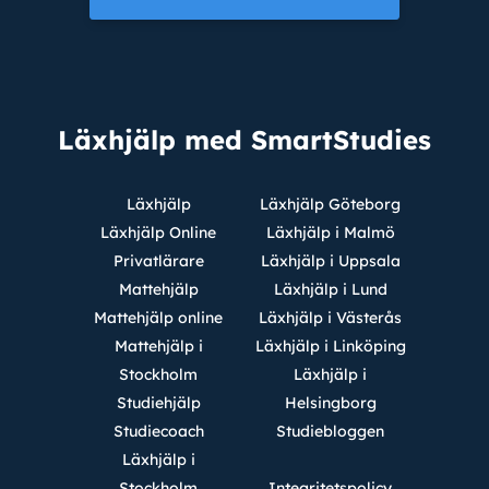
Läxhjälp med SmartStudies
Läxhjälp
Läxhjälp Göteborg
Läxhjälp Online
Läxhjälp i Malmö
Privatlärare
Läxhjälp i Uppsala
Mattehjälp
Läxhjälp i Lund
Mattehjälp online
Läxhjälp i Västerås
Mattehjälp i
Läxhjälp i Linköping
Stockholm
Läxhjälp i
Studiehjälp
Helsingborg
Studiecoach
Studiebloggen
Läxhjälp i
Stockholm
Integritetspolicy