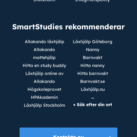
SmartStudies rekommenderar
Allakando läxhjälp
Läxhjälp Göteborg
Allakando
Nanny
mattehjälp
Barnvakt
Hitta en study buddy
Hitta nanny
Läxhjälp online av
Hitta barnvakt
Allakando
Barnvakt.se
Högskoleprovet
Läxhjälp.nu
…
HPAkademin
+ Sök efter din ort
Läxhjälp Stockholm
Kontakta nu