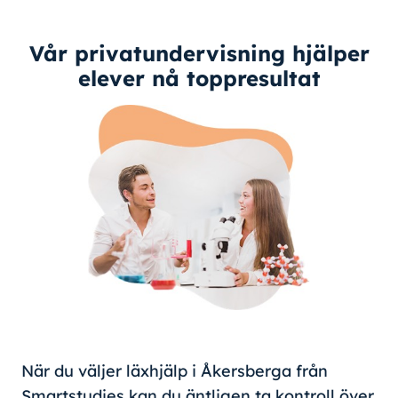
Vår privatundervisning hjälper
elever nå toppresultat
När du väljer läxhjälp i Åkersberga från
Smartstudies kan du äntligen ta kontroll över