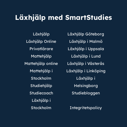
Läxhjälp med SmartStudies
Läxhjälp
Läxhjälp Göteborg
Läxhjälp Online
Läxhjälp i Malmö
Privatlärare
Läxhjälp i Uppsala
Mattehjälp
Läxhjälp i Lund
Mattehjälp online
Läxhjälp i Västerås
Mattehjälp i
Läxhjälp i Linköping
Stockholm
Läxhjälp i
Studiehjälp
Helsingborg
Studiecoach
Studiebloggen
Läxhjälp i
Stockholm
Integritetspolicy