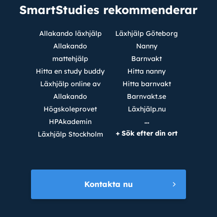
SmartStudies rekommenderar
Allakando läxhjälp
Läxhjälp Göteborg
Allakando
Nanny
mattehjälp
Barnvakt
Hitta en study buddy
Hitta nanny
Läxhjälp online av
Hitta barnvakt
Allakando
Barnvakt.se
Högskoleprovet
Läxhjälp.nu
…
HPAkademin
+ Sök efter din ort
Läxhjälp Stockholm
Kontakta nu