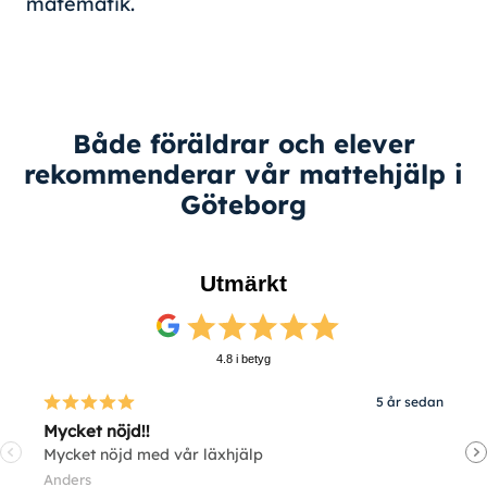
matematik.
Både föräldrar och elever
rekommenderar vår mattehjälp i
Göteborg
Utmärkt
4.8 i betyg
5 år sedan
Mycket nöjd!!
V
Mycket nöjd med vår läxhjälp
V
Anders
E