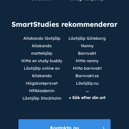
SmartStudies rekommenderar
Allakando läxhjälp
Läxhjälp Göteborg
Allakando
Nanny
mattehjälp
Barnvakt
Hitta en study buddy
Hitta nanny
Läxhjälp online av
Hitta barnvakt
Allakando
Barnvakt.se
Högskoleprovet
Läxhjälp.nu
…
HPAkademin
+ Sök efter din ort
Läxhjälp Stockholm
Kontakta nu