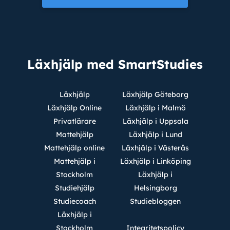
Läxhjälp med SmartStudies
Läxhjälp
Läxhjälp Göteborg
Läxhjälp Online
Läxhjälp i Malmö
Privatlärare
Läxhjälp i Uppsala
Mattehjälp
Läxhjälp i Lund
Mattehjälp online
Läxhjälp i Västerås
Mattehjälp i
Läxhjälp i Linköping
Stockholm
Läxhjälp i
Studiehjälp
Helsingborg
Studiecoach
Studiebloggen
Läxhjälp i
Stockholm
Integritetspolicy