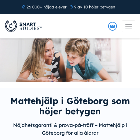
26 000+ nöjda elever
9 av 10 höjer betygen
Mattehjälp i Göteborg som
höjer betygen
Nöjdhetsgaranti & prova-på-träff – Mattehjälp i
Göteborg för alla åldrar