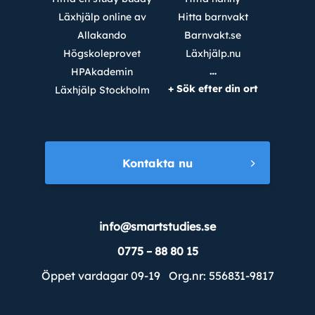
Läxhjälp online av
Hitta barnvakt
Allakando
Barnvakt.se
Högskoleprovet
Läxhjälp.nu
…
HPAkademin
+ Sök efter din ort
Läxhjälp Stockholm
Kontakta nu
info@smartstudies.se
0775 – 88 80 15
Öppet vardagar 09-19 Org.nr: 556831-9817