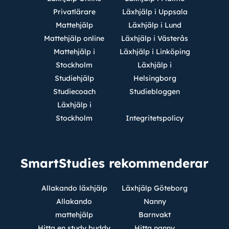
Privatlärare
Läxhjälp i Uppsala
Mattehjälp
Läxhjälp i Lund
Mattehjälp online
Läxhjälp i Västerås
Mattehjälp i
Läxhjälp i Linköping
Stockholm
Läxhjälp i
Studiehjälp
Helsingborg
Studiecoach
Studiebloggen
Läxhjälp i
Stockholm
Integritetspolicy
SmartStudies rekommenderar
Allakando läxhjälp
Läxhjälp Göteborg
Allakando
Nanny
mattehjälp
Barnvakt
Hitta en study buddy
Hitta nanny