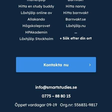
Hitta en study buddy
Hitta nanny
Läxhjälp online av
Hitta barnvakt
Allakando
Barnvakt.se
Högskoleprovet
Läxhjälp.nu
…
HPAkademin
+ Sök efter din ort
Läxhjälp Stockholm
Kontakta nu
info@smartstudies.se
0775 – 88 80 15
Öppet vardagar 09-19 Org.nr: 556831-9817