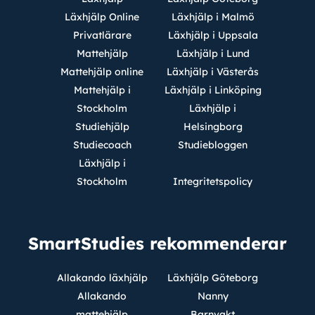
Läxhjälp Online
Läxhjälp i Malmö
Privatlärare
Läxhjälp i Uppsala
Mattehjälp
Läxhjälp i Lund
Mattehjälp online
Läxhjälp i Västerås
Mattehjälp i
Läxhjälp i Linköping
Stockholm
Läxhjälp i
Studiehjälp
Helsingborg
Studiecoach
Studiebloggen
Läxhjälp i
Stockholm
Integritetspolicy
SmartStudies rekommenderar
Allakando läxhjälp
Läxhjälp Göteborg
Allakando
Nanny
mattehjälp
Barnvakt