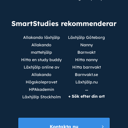
SmartStudies rekommenderar
Allakando läxhjälp
Läxhjälp Göteborg
Allakando
Nanny
mattehjälp
Barnvakt
Hitta en study buddy
Hitta nanny
Läxhjälp online av
Hitta barnvakt
Allakando
Barnvakt.se
Högskoleprovet
Läxhjälp.nu
…
HPAkademin
+ Sök efter din ort
Läxhjälp Stockholm
Kontakta nu