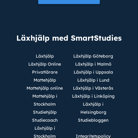
Läxhjälp med SmartStudies
Läxhjälp
Läxhjälp Göteborg
Läxhjälp Online
Läxhjälp i Malmö
Privatlärare
Läxhjälp i Uppsala
Mattehjälp
Läxhjälp i Lund
Mattehjälp online
Läxhjälp i Västerås
Mattehjälp i
Läxhjälp i Linköping
Stockholm
Läxhjälp i
Studiehjälp
Helsingborg
Studiecoach
Studiebloggen
Läxhjälp i
Stockholm
Integritetspolicy