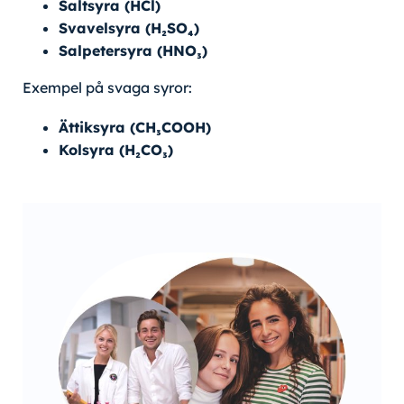
Saltsyra (HCl)
Svavelsyra (H₂SO₄)
Salpetersyra (HNO₃)
Exempel på svaga syror:
Ättiksyra (CH₃COOH)
Kolsyra (H₂CO₃)