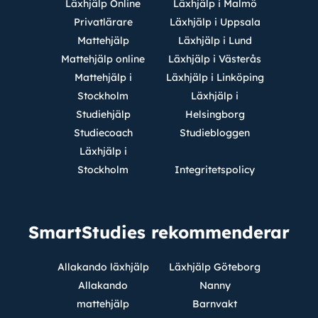
Läxhjälp Online
Läxhjälp i Malmö
Privatlärare
Läxhjälp i Uppsala
Mattehjälp
Läxhjälp i Lund
Mattehjälp online
Läxhjälp i Västerås
Mattehjälp i
Läxhjälp i Linköping
Stockholm
Läxhjälp i
Studiehjälp
Helsingborg
Studiecoach
Studiebloggen
Läxhjälp i
Stockholm
Integritetspolicy
SmartStudies rekommenderar
Allakando läxhjälp
Läxhjälp Göteborg
Allakando
Nanny
mattehjälp
Barnvakt