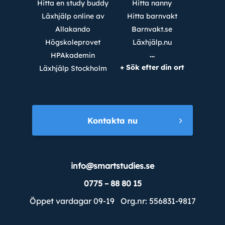
Hitta en study buddy
Hitta nanny
Läxhjälp online av
Hitta barnvakt
Allakando
Barnvakt.se
Högskoleprovet
Läxhjälp.nu
…
HPAkademin
+ Sök efter din ort
Läxhjälp Stockholm
Kontakta nu
info@smartstudies.se
0775 – 88 80 15
Öppet vardagar 09-19 Org.nr: 556831-9817