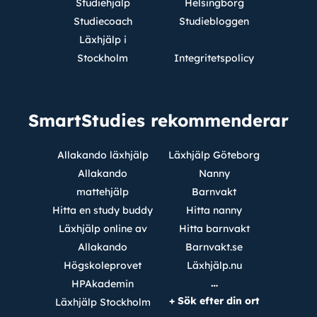
Studiehjälp
Helsingborg
Studiecoach
Studiebloggen
Läxhjälp i
Stockholm
Integritetspolicy
SmartStudies rekommenderar
Allakando läxhjälp
Läxhjälp Göteborg
Allakando
Nanny
mattehjälp
Barnvakt
Hitta en study buddy
Hitta nanny
Läxhjälp online av
Hitta barnvakt
Allakando
Barnvakt.se
Högskoleprovet
Läxhjälp.nu
…
HPAkademin
+ Sök efter din ort
Läxhjälp Stockholm