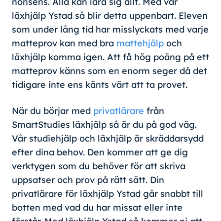
nonsens. Alla kan lära sig allt. Med vår
läxhjälp Ystad så blir detta uppenbart. Eleven
som under lång tid har misslyckats med varje
matteprov kan med bra
mattehjälp
och
läxhjälp komma igen. Att få hög poäng på ett
matteprov känns som en enorm seger då det
tidigare inte ens känts värt att ta provet.
När du börjar med
privatlärare
från
SmartStudies läxhjälp så är du på god väg.
Vår studiehjälp och läxhjälp är skräddarsydd
efter dina behov. Den kommer att ge dig
verktygen som du behöver för att skriva
uppsatser och prov på rätt sätt. Din
privatlärare för läxhjälp Ystad går snabbt till
botten med vad du har missat eller inte