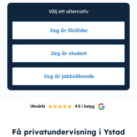
Välj ett alternativ
Jag är förälder
Jag är student
Jag är jobbsökande
Utmärkt
4.6 i betyg
Få privatundervisning i Ystad