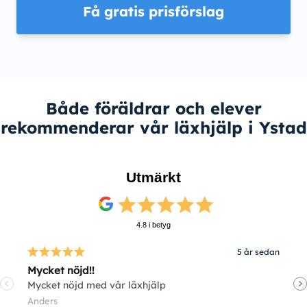
Få gratis prisförslag
Både föräldrar och elever
rekommenderar vår läxhjälp i Ystad
Utmärkt
4.8 i betyg
5 år sedan
Mycket nöjd!!
V
Mycket nöjd med vår läxhjälp
V
Anders
E