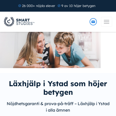
26 000+ nöjda elever
9 av 10 höjer betygen
Läxhjälp i Ystad som höjer
betygen
Nöjdhetsgaranti & prova-på-träff – Läxhjälp i Ystad
i alla ämnen