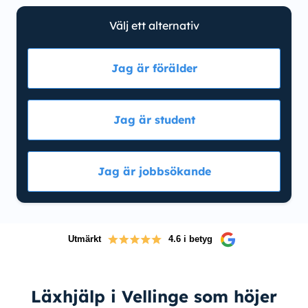
Välj ett alternativ
Jag är förälder
Jag är student
Jag är jobbsökande
Utmärkt
4.6 i betyg
Läxhjälp i Vellinge som höjer