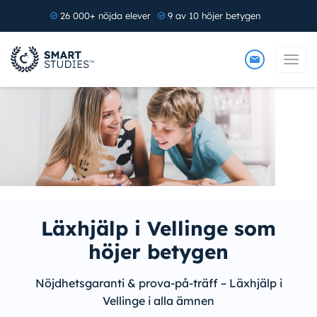
26 000+ nöjda elever
9 av 10 höjer betygen
Läxhjälp i Vellinge som
höjer betygen
Nöjdhetsgaranti & prova-på-träff – Läxhjälp i
Vellinge i alla ämnen