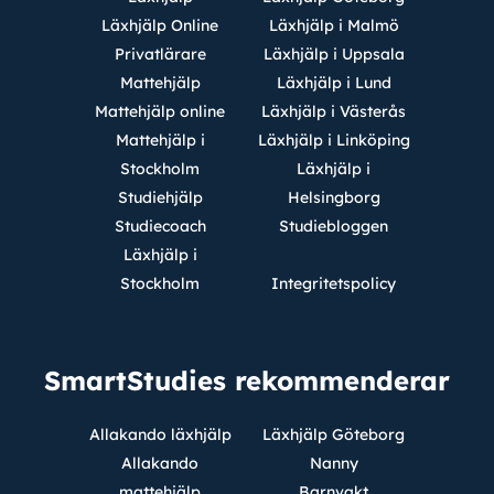
Läxhjälp Online
Läxhjälp i Malmö
Privatlärare
Läxhjälp i Uppsala
Mattehjälp
Läxhjälp i Lund
Mattehjälp online
Läxhjälp i Västerås
Mattehjälp i
Läxhjälp i Linköping
Stockholm
Läxhjälp i
Studiehjälp
Helsingborg
Studiecoach
Studiebloggen
Läxhjälp i
Stockholm
Integritetspolicy
SmartStudies rekommenderar
Allakando läxhjälp
Läxhjälp Göteborg
Allakando
Nanny
mattehjälp
Barnvakt