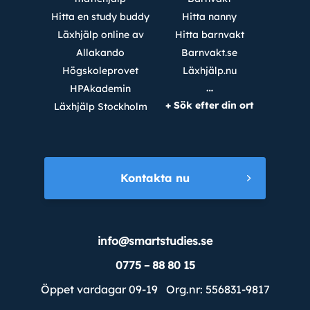
Hitta en study buddy
Hitta nanny
Läxhjälp online av
Hitta barnvakt
Allakando
Barnvakt.se
Högskoleprovet
Läxhjälp.nu
…
HPAkademin
+ Sök efter din ort
Läxhjälp Stockholm
Kontakta nu
info@smartstudies.se
0775 – 88 80 15
Öppet vardagar 09-19 Org.nr: 556831-9817