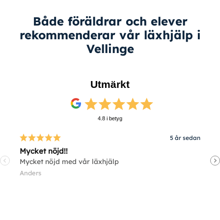
Både föräldrar och elever
rekommenderar vår läxhjälp i
Vellinge
Utmärkt
4.8 i betyg
5 år sedan
Mycket nöjd!!
V
Mycket nöjd med vår läxhjälp
V
Anders
E