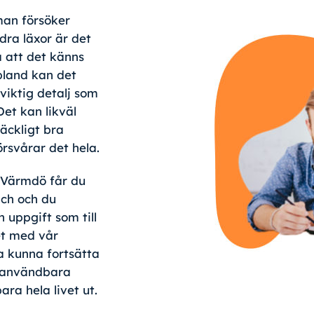
 man försöker
dra läxor är det
 att det känns
Ibland kan det
viktig detalj som
Det kan likväl
räckligt bra
örsvårar det hela.
 Värmdö får du
ach och du
 uppgift som till
et med vår
a kunna fortsätta
 användbara
ra hela livet ut.