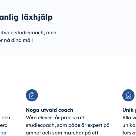
anlig läxhjälp
utvald studiecoach, men
ör nå dina mål!
Noga utvald coach
Unik
k och
Våra elever får precis rätt
Alla v
tera
studiecoach, som både är expert på
unika
här
ämnet och som matchar på ett
forsk