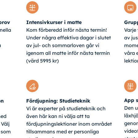
 prov
Intensivkurser i matte
Grupp
nella
Kom förberedd inför nästa termin!
Varje
Under några effektiva dagar i slutet
av jus
a
av jul- och sommarloven går vi
mome
igenom all matte inför nästa termin
våra 
(värd 5995 kr)
lektio
App s
on
Fördjupning: Studieteknik
Den u
Vi är experter på studieteknik och
läxhjä
med
även här kan ni välja att ta
genom
 Välj
fördjupningslektioner inom området
video
a som
tillsammans med er personliga