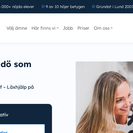
 000+ nöjda elever
9 av 10 höjer betygen
Grundat i Lund 200
Välj ämne
Här finns vi
Jobb
Priser
Om oss
mdö som
f – Läxhjälp på
nativ
der