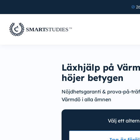
26
Läxhjälp på Vär
höjer betygen
Nöjdhetsgaranti & prova-på-träf
Värmdö i alla ämnen
Välj ett alter
Jag är föräl