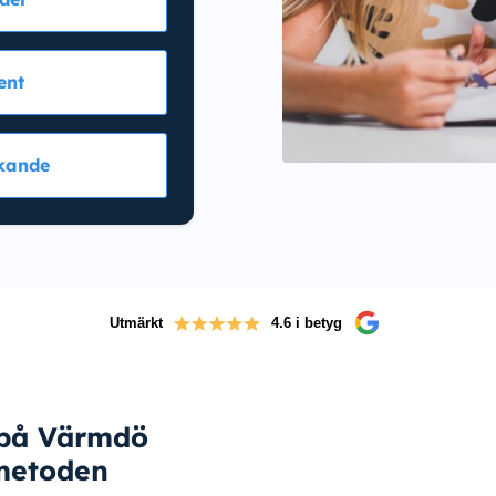
ent
kande
Utmärkt
4.6 i betyg
 på Värmdö
metoden