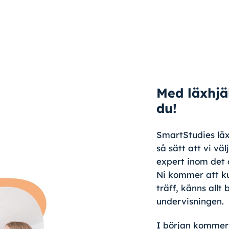
Med läxhjä
du!
SmartStudies lä
så sätt att vi vä
expert inom det 
Ni kommer att k
träff, känns allt
undervisningen.
I början kommer