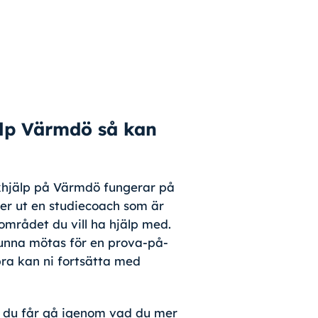
lp Värmdö så kan
xhjälp på Värmdö fungerar på
ljer ut en studiecoach som är
området du vill ha hjälp med.
unna mötas för en prova-på-
 bra kan ni fortsätta med
 du får gå igenom vad du mer