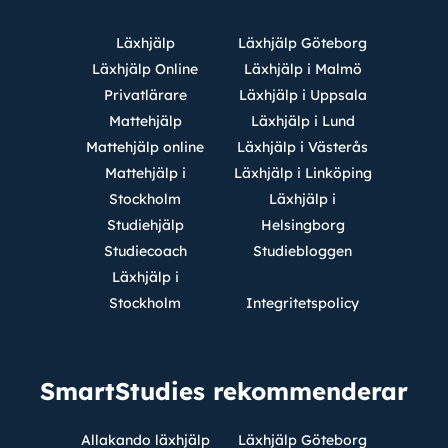
Läxhjälp
Läxhjälp Göteborg
Läxhjälp Online
Läxhjälp i Malmö
Privatlärare
Läxhjälp i Uppsala
Mattehjälp
Läxhjälp i Lund
Mattehjälp online
Läxhjälp i Västerås
Mattehjälp i
Läxhjälp i Linköping
Stockholm
Läxhjälp i
Studiehjälp
Helsingborg
Studiecoach
Studiebloggen
Läxhjälp i
Stockholm
Integritetspolicy
SmartStudies rekommenderar
Allakando läxhjälp
Läxhjälp Göteborg