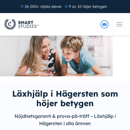
26 000+ nöjda elever
9 av 10 höjer betygen
Läxhjälp i Hägersten som
höjer betygen
Nöjdhetsgaranti & prova-på-träff – Läxhjälp i
Hägersten i alla ämnen