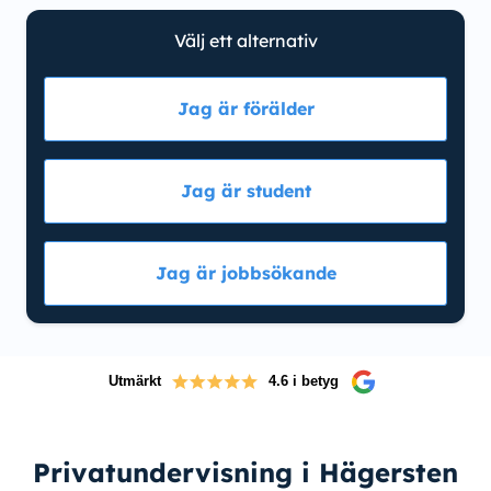
Välj ett alternativ
Jag är förälder
Jag är student
Jag är jobbsökande
Utmärkt
4.6 i betyg
Privatundervisning i Hägersten