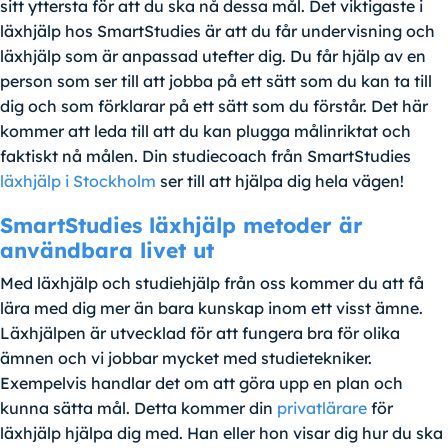
sitt yttersta för att du ska nå dessa mål. Det viktigaste i
läxhjälp hos SmartStudies är att du får undervisning och
läxhjälp som är anpassad utefter dig. Du får hjälp av en
person som ser till att jobba på ett sätt som du kan ta till
dig och som förklarar på ett sätt som du förstår. Det här
kommer att leda till att du kan plugga målinriktat och
faktiskt nå målen. Din studiecoach från SmartStudies
läxhjälp i Stockholm
ser till att hjälpa dig hela vägen!
SmartStudies läxhjälp metoder är
användbara livet ut
Med läxhjälp och studiehjälp från oss kommer du att få
lära med dig mer än bara kunskap inom ett visst ämne.
Läxhjälpen är utvecklad för att fungera bra för olika
ämnen och vi jobbar mycket med studietekniker.
Exempelvis handlar det om att göra upp en plan och
kunna sätta mål. Detta kommer din
privatlärare
för
läxhjälp hjälpa dig med. Han eller hon visar dig hur du ska