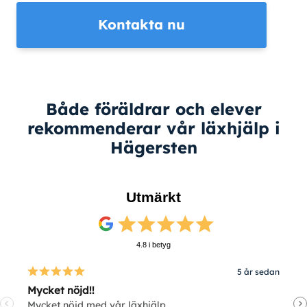
Kontakta nu
Både föräldrar och elever
rekommenderar vår läxhjälp i
Hägersten
Utmärkt
4.8 i betyg
5 år sedan
Mycket nöjd!!
V
Mycket nöjd med vår läxhjälp
V