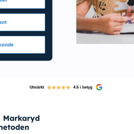
ent
kande
Utmärkt
4.6 i betyg
i Markaryd
metoden