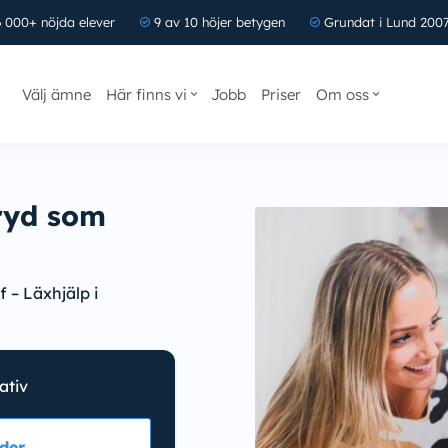
 000+ nöjda elever
9 av 10 höjer betygen
Grundat i Lund 200
Välj ämne
Här finns vi
Jobb
Priser
Om oss
ryd som
 – Läxhjälp i
nativ
der