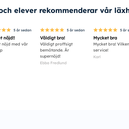
 och elever rekommenderar vår läxh
5 år sedan
5 år sedan
5 år 
 nöjd!!
Väldigt bra!
Mycket bra
 nöjd med vår
Väldigt proffsigt
Mycket bra! Vilke
lp
bemötande. Är
service!
supernöjd!
Karl
Ebba Fredlund