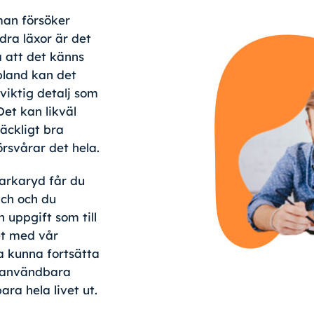
 man försöker
dra läxor är det
 att det känns
Ibland kan det
viktig detalj som
Det kan likväl
räckligt bra
örsvårar det hela.
arkaryd får du
ach och du
 uppgift som till
et med vår
a kunna fortsätta
 användbara
ra hela livet ut.