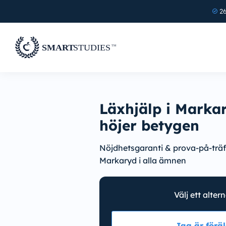
26
Läxhjälp i Marka
höjer betygen
Nöjdhetsgaranti & prova-på-träff
Markaryd i alla ämnen
Välj ett alter
Jag är föräl