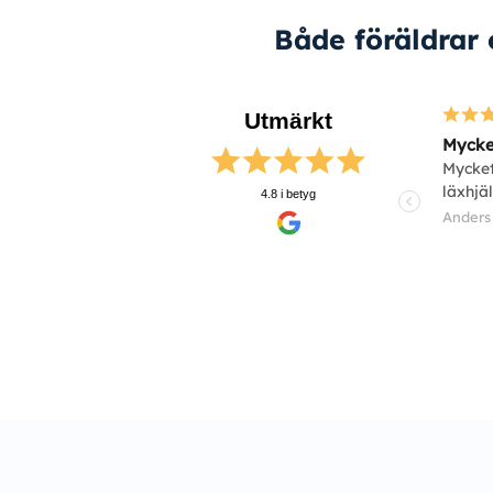
Både föräldrar
Utmärkt
Mycket
Mycket
läxhjä
4.8 i betyg
Anders