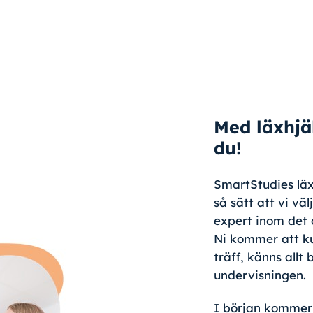
Med läxhjä
du!
SmartStudies läx
så sätt att vi vä
expert inom det 
Ni kommer att k
träff, känns allt
undervisningen.
I början kommer