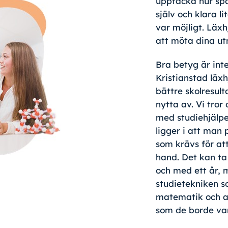
upptäcka hur sp
själv och klara l
var möjligt. Läxh
att möta dina ut
Bra betyg är inte
Kristianstad läxh
bättre skolresult
nytta av. Vi tror
med studiehjälpe
ligger i att man 
som krävs för at
hand. Det kan ta
och med ett år, me
studietekniken s
matematik och a
som de borde va