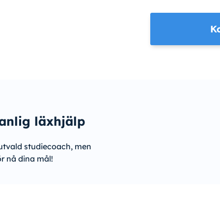
K
anlig läxhjälp
utvald studiecoach, men
ör nå dina mål!