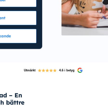
ent
kande
Utmärkt
4.6 i betyg
tad – En
h bättre