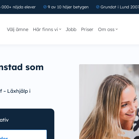
 000+ nöjda elever
9 av 10 höjer betygen
Grundat i Lund 200
Välj ämne
Här finns vi
Jobb
Priser
Om oss
anstad som
 – Läxhjälp i
nativ
der