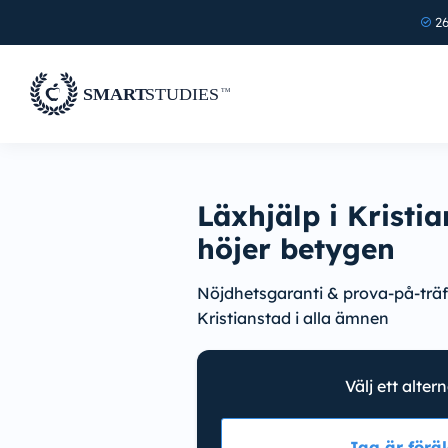
26
Läxhjälp i Kristi
höjer betygen
Nöjdhetsgaranti & prova-på-träff
Kristianstad i alla ämnen
Välj ett alter
Jag är föräl