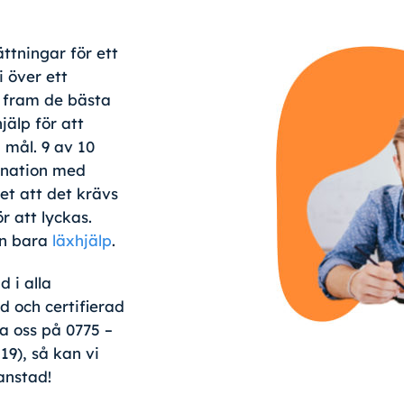
ttningar för ett
i över ett
 fram de bästa
jälp för att
 mål. 9 av 10
bination med
vet att det krävs
 att lyckas.
än bara
läxhjälp
.
d i alla
 och certifierad
a oss på 0775 –
19), så kan vi
anstad!