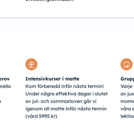
 prov
Intensivkurser i matte
Grupp
nella
Kom förberedd inför nästa termin!
Varje
Under några effektiva dagar i slutet
av jus
a
av jul- och sommarloven går vi
mome
igenom all matte inför nästa termin
våra 
(värd 5995 kr)
lektio