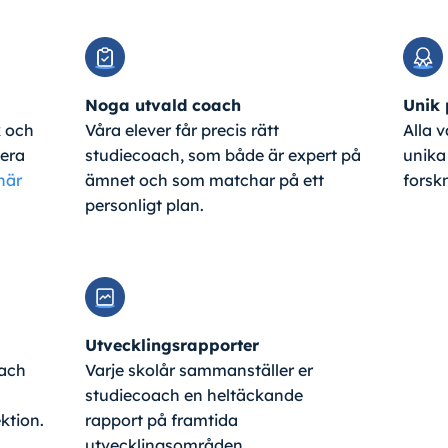
Noga utvald coach
Unik
k och
Våra elever får precis rätt
Alla v
tera
studiecoach, som både är expert på
unika
här
ämnet och som matchar på ett
forsk
personligt plan.
Utvecklingsrapporter
oach
Varje skolår sammanställer er
studiecoach en heltäckande
ktion.
rapport på framtida
utvecklingsområden.