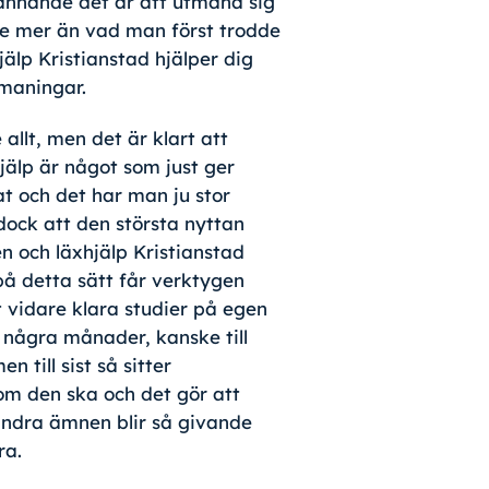
ännande det är att utmana sig
ite mer än vad man först trodde
jälp Kristianstad hjälper dig
maningar.
 allt, men det är klart att
jälp är något som just ger
at och det har man ju stor
 dock att den största nyttan
n och läxhjälp Kristianstad
på detta sätt får verktygen
t vidare klara studier på egen
 några månader, kanske till
n till sist så sitter
om den ska och det gör att
ndra ämnen blir så givande
ra.