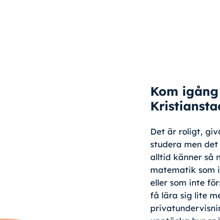
Kom igång 
Kristiansta
Det är roligt, gi
studera men det 
alltid känner så 
matematik som in
eller som inte fö
få lära sig lite 
privatundervisni