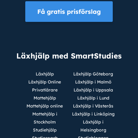
Få gratis prisförslag
Läxhjälp med SmartStudies
Läxhjälp
Läxhjälp Göteborg
Läxhjälp Online
Läxhjälp i Malmö
Privatlärare
Läxhjälp i Uppsala
Mattehjälp
Läxhjälp i Lund
Mattehjälp online
Läxhjälp i Västerås
Mattehjälp i
Läxhjälp i Linköping
Stockholm
Läxhjälp i
Studiehjälp
Helsingborg