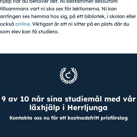
hjälp när du behöver det. Ni bestämmer dessutom
tillsammans vart ni ska ses för lektionerna. Ni kan
antingen ses hemma hos sig, på ett bibliotek, i skolan eller
också
online
. Viktigast är att ni sitter på en plats där du
som elev kan få studiero.
9 av 10 når sina studiemål med vår
läxhjälp i Herrljunga
Kontakta oss nu för ett kostnadsfritt prisförslag