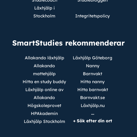
Studiecoach
Studiebloggen
Läxhjälp i
Stockholm
Integritetspolicy
SmartStudies rekommenderar
Allakando läxhjälp
Läxhjälp Göteborg
Allakando
Nanny
mattehjälp
Barnvakt
Hitta en study buddy
Hitta nanny
Läxhjälp online av
Hitta barnvakt
Allakando
Barnvakt.se
Högskoleprovet
Läxhjälp.nu
…
HPAkademin
+ Sök efter din ort
Läxhjälp Stockholm