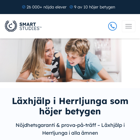
26 000+ nöjda elever
9 av 10 höjer betygen
Läxhjälp i Herrljunga som
höjer betygen
Nöjdhetsgaranti & prova-på-träff – Läxhjälp i
Herrljunga i alla ämnen