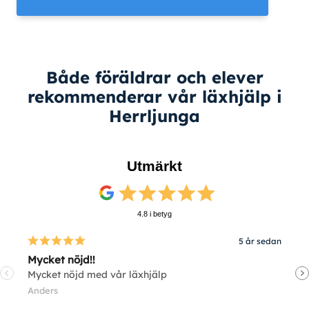
Både föräldrar och elever
rekommenderar vår läxhjälp i
Herrljunga
Utmärkt
4.8 i betyg
5 år sedan
Mycket nöjd!!
V
Mycket nöjd med vår läxhjälp
V
Anders
E