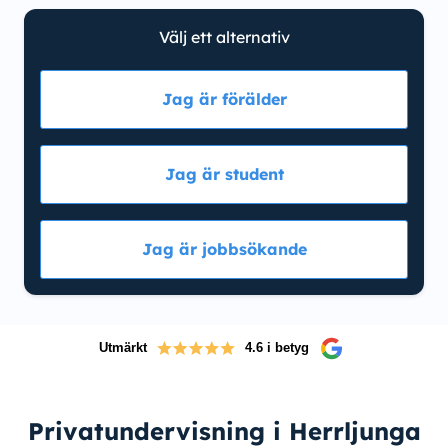
Välj ett alternativ
Jag är förälder
Jag är student
Jag är jobbsökande
Utmärkt
4.6 i betyg
Privatundervisning i Herrljunga