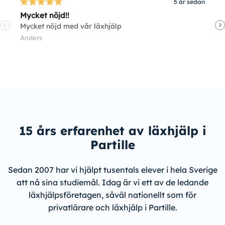
5 år sedan
Mycket nöjd!!
V
Mycket nöjd med vår läxhjälp
V
Anders
E
15 års erfarenhet av läxhjälp i
Partille
Sedan 2007 har vi hjälpt tusentals elever i hela Sverige
att nå sina studiemål. Idag är vi ett av de ledande
läxhjälpsföretagen, såväl nationellt som för
privatlärare och läxhjälp i Partille.