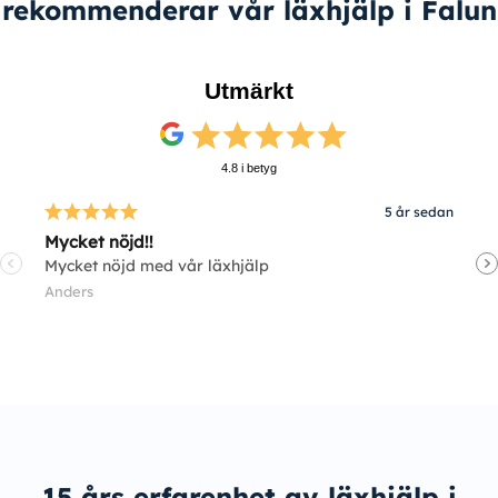
rekommenderar vår läxhjälp i Falun
Utmärkt
4.8 i betyg
5 år sedan
Mycket nöjd!!
V
Mycket nöjd med vår läxhjälp
V
Anders
E
15 års erfarenhet av läxhjälp i