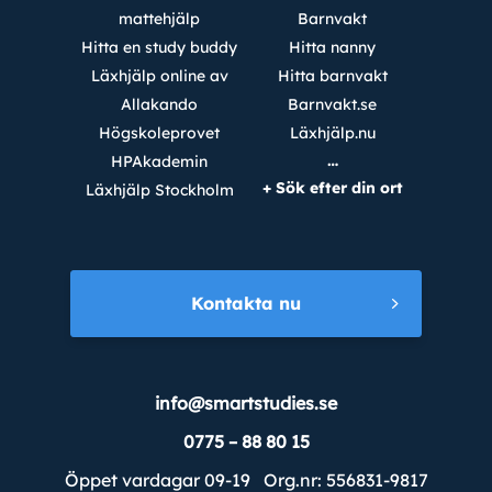
mattehjälp
Barnvakt
Hitta en study buddy
Hitta nanny
Läxhjälp online av
Hitta barnvakt
Allakando
Barnvakt.se
Högskoleprovet
Läxhjälp.nu
…
HPAkademin
+ Sök efter din ort
Läxhjälp Stockholm
Kontakta nu
info@smartstudies.se
0775 – 88 80 15
Öppet vardagar 09-19 Org.nr: 556831-9817