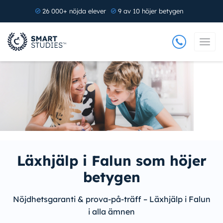
26 000+ nöjda elever
9 av 10 höjer betygen
Läxhjälp i Falun som höjer
betygen
Nöjdhetsgaranti & prova-på-träff – Läxhjälp i Falun
i alla ämnen