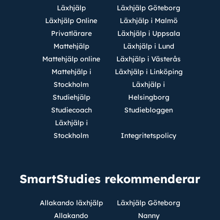
Läxhjälp
Läxhjälp Göteborg
Läxhjälp Online
Läxhjälp i Malmö
Privatlärare
Läxhjälp i Uppsala
Mattehjälp
Läxhjälp i Lund
Mattehjälp online
Läxhjälp i Västerås
Mattehjälp i
Läxhjälp i Linköping
Stockholm
Läxhjälp i
Studiehjälp
Helsingborg
Studiecoach
Studiebloggen
Läxhjälp i
Stockholm
Integritetspolicy
SmartStudies rekommenderar
Allakando läxhjälp
Läxhjälp Göteborg
Allakando
Nanny