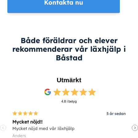
Kontakta nu
Både föräldrar och elever
rekommenderar vår läxhjälp i
Båstad
Utmärkt
4.8 i betyg
5 år sedan
Mycket nöjd!!
V
Mycket nöjd med vår läxhjälp
V
Anders
E