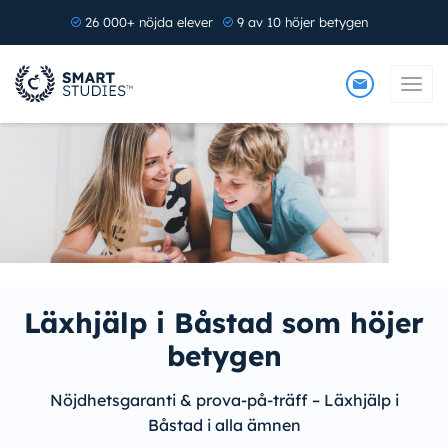
26 000+ nöjda elever
9 av 10 höjer betygen
Läxhjälp i Båstad som höjer
betygen
Nöjdhetsgaranti & prova-på-träff – Läxhjälp i
Båstad i alla ämnen