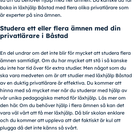
så att du behöver hjälp med fler ämnen. Då kanske du får
boka in läxhjälp Båstad med flera olika privatlärare som
är experter på sina ämnen.
Studera ett eller flera ämnen med din
privatlärare i Båstad
En del undrar om det inte blir för mycket att studera flera
ämnen samtidigt. Om du har mycket att stå i så kanske
du inte har tid över för extra studier. Men något som du
ska vara medveten om är att studier med läxhjälp Båstad
av en duktig privatlärare är effektiva. Du kommer att
hinna med så mycket mer när du studerar med hjälp av
vår unika pedagogiska metod för läxhjälp. Läs mer om
den här. Om du behöver hjälp i flera ämnen så kan det
vara väl värt att få mer läxhjälp. Då blir skolan enklare
och du kommer att uppleva att det faktiskt är kul att
plugga då det inte känns så svårt.