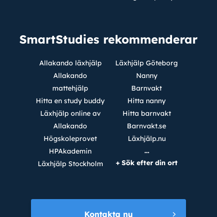
SmartStudies rekommenderar
Allakando läxhjälp
Läxhjälp Göteborg
Allakando
Nanny
mattehjälp
Barnvakt
Hitta en study buddy
Hitta nanny
Läxhjälp online av
Hitta barnvakt
Allakando
Barnvakt.se
Högskoleprovet
Läxhjälp.nu
…
HPAkademin
+ Sök efter din ort
Läxhjälp Stockholm
Kontakta nu