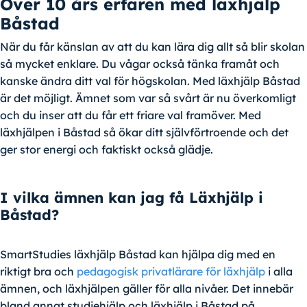
Över 10 års erfaren med läxhjälp
Båstad
När du får känslan av att du kan lära dig allt så blir skolan
så mycket enklare. Du vågar också tänka framåt och
kanske ändra ditt val för högskolan. Med läxhjälp Båstad
är det möjligt. Ämnet som var så svårt är nu överkomligt
och du inser att du får ett friare val framöver. Med
läxhjälpen i Båstad så ökar ditt självförtroende och det
ger stor energi och faktiskt också glädje.
I vilka ämnen kan jag få Läxhjälp i
Båstad?
SmartStudies läxhjälp Båstad kan hjälpa dig med en
riktigt bra och
pedagogisk privatlärare för läxhjälp
i alla
ämnen, och läxhjälpen gäller för alla nivåer. Det innebär
bland annat studiehjälp och läxhjälp i Båstad på