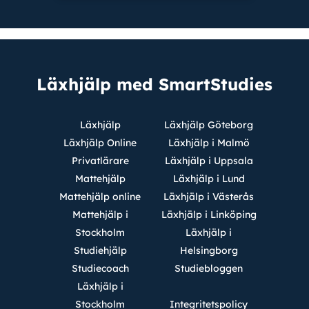
Läxhjälp med SmartStudies
Läxhjälp
Läxhjälp Göteborg
Läxhjälp Online
Läxhjälp i Malmö
Privatlärare
Läxhjälp i Uppsala
Mattehjälp
Läxhjälp i Lund
Mattehjälp online
Läxhjälp i Västerås
Mattehjälp i
Läxhjälp i Linköping
Stockholm
Läxhjälp i
Studiehjälp
Helsingborg
Studiecoach
Studiebloggen
Läxhjälp i
Stockholm
Integritetspolicy