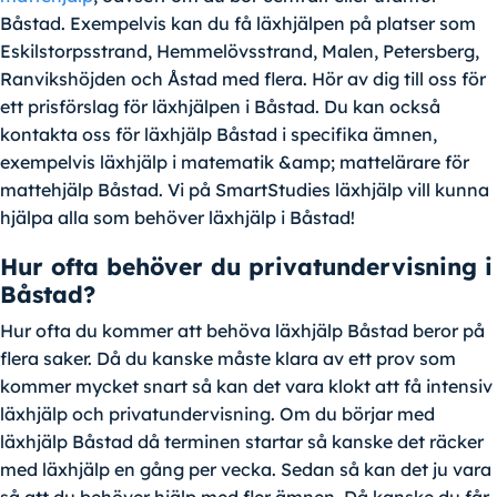
Båstad. Exempelvis kan du få läxhjälpen på platser som
Eskilstorpsstrand, Hemmelövsstrand, Malen, Petersberg,
Ranvikshöjden och Åstad med flera. Hör av dig till oss för
ett prisförslag för läxhjälpen i Båstad. Du kan också
kontakta oss för läxhjälp Båstad i specifika ämnen,
exempelvis läxhjälp i matematik &amp; mattelärare för
mattehjälp Båstad. Vi på SmartStudies läxhjälp vill kunna
hjälpa alla som behöver läxhjälp i Båstad!
Hur ofta behöver du privatundervisning i
Båstad?
Hur ofta du kommer att behöva läxhjälp Båstad beror på
flera saker. Då du kanske måste klara av ett prov som
kommer mycket snart så kan det vara klokt att få intensiv
läxhjälp och privatundervisning. Om du börjar med
läxhjälp Båstad då terminen startar så kanske det räcker
med läxhjälp en gång per vecka. Sedan så kan det ju vara