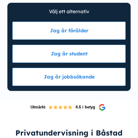
Välj ett alternativ
Jag är förälder
Jag är student
Jag är jobbsökande
Utmärkt
4.6 i betyg
Privatundervisning i Båstad