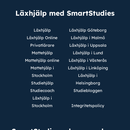
Läxhjälp med SmartStudies
Läxhjälp
Läxhjälp Göteborg
Läxhjälp Online
Läxhjälp i Malmö
Privatlärare
Läxhjälp i Uppsala
Mattehjälp
Läxhjälp i Lund
Mattehjälp online
Läxhjälp i Västerås
Mattehjälp i
Läxhjälp i Linköping
Stockholm
Läxhjälp i
Studiehjälp
Helsingborg
Studiecoach
Studiebloggen
Läxhjälp i
Stockholm
Integritetspolicy