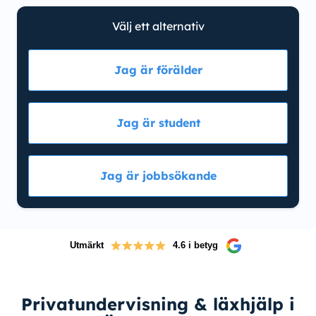
Välj ett alternativ
Jag är förälder
Jag är student
Jag är jobbsökande
Utmärkt
4.6 i betyg
Privatundervisning & läxhjälp i