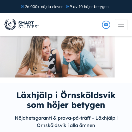
26 000+ nöjda elever
9 av 10 höjer betygen
Läxhjälp i Örnsköldsvik
som höjer betygen
Nöjdhetsgaranti & prova-på-träff – Läxhjälp i
Örnsköldsvik i alla ämnen