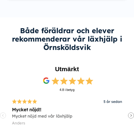
Både föräldrar och elever
rekommenderar vår läxhjälp i
Örnsköldsvik
Utmärkt
4.8 i betyg
5 år sedan
Mycket nöjd!!
V
Mycket nöjd med vår läxhjälp
V
Anders
E