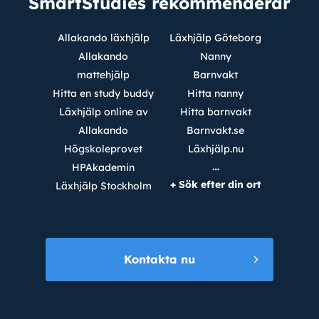
SmartStudies rekommenderar
Allakando läxhjälp
Läxhjälp Göteborg
Allakando
Nanny
mattehjälp
Barnvakt
Hitta en study buddy
Hitta nanny
Läxhjälp online av
Hitta barnvakt
Allakando
Barnvakt.se
Högskoleprovet
Läxhjälp.nu
…
HPAkademin
+ Sök efter din ort
Läxhjälp Stockholm
Kontakta nu