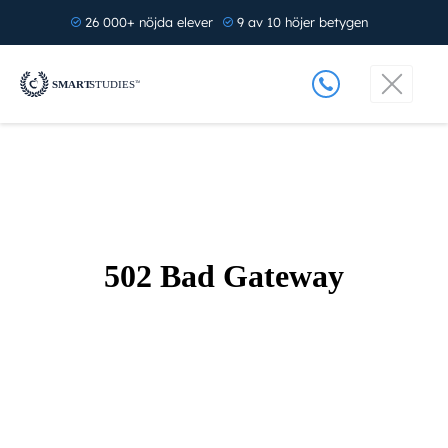
26 000+ nöjda elever
9 av 10 höjer betygen