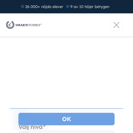
26 000+ nöjda elever
9 av 10 höjer betygen